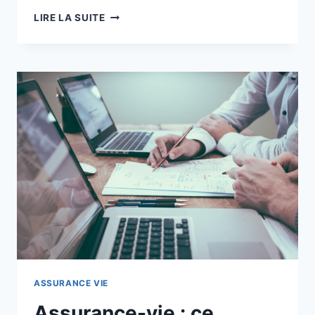
MEILLEURE
LIRE LA SUITE
ASSURANCE-
VIE
:
LAQUELLE
EST
FAITE
POUR
VOUS ?
ASSURANCE VIE
Assurance-vie : ce