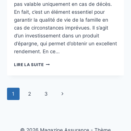
pas valable uniquement en cas de décès.
En fait, c’est un élément essentiel pour
garantir la qualité de vie de la famille en
cas de circonstances imprévues. Il s’agit
d’un investissement dans un produit
d’épargne, qui permet d’obtenir un excellent
rendement. En ce…
COMMENT
LIRE LA SUITE
CHOISIR
LA
MEILLEURE
ASSURANCE
Navigation
Page
1
2
3
VIE
?
de
suivante
page
© 2026 Magazine Assurance - Thème