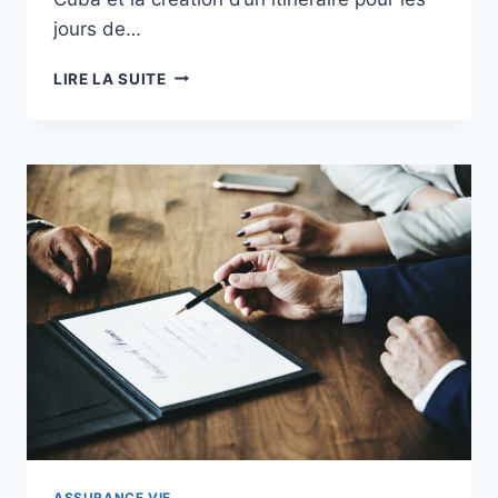
jours de…
CE
LIRE LA SUITE
QUE
VOUS
DEVEZ
SAVOIR
SUR
L’ASSURANCE
MALADIE
OBLIGATOIRE
POUR
LES
VOYAGES
À
CUBA
ASSURANCE VIE