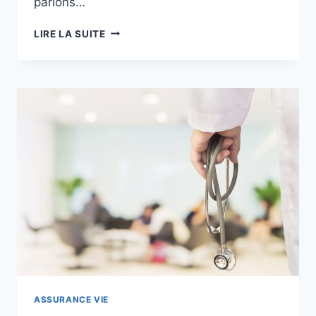
parlons…
TOUT
LIRE LA SUITE
SAVOIR
SUR
L’ASSURANCE
VIE,
SES
CARACTÉRISTIQUES
ET
LA
SOMME
QUE
VOUS
POUVEZ
TOUCHER
À
LA
FIN
DU
CONTRAT
ASSURANCE VIE