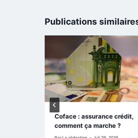
Publications similaire
Coface : assurance crédit,
teur :
comment ça marche ?
Par
La rédaction
Juil 29, 2019