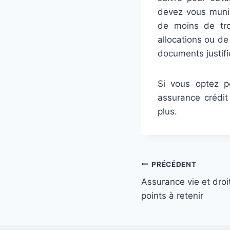
devez vous munir 
de moins de troi
allocations ou de
documents justific
Si vous optez p
assurance crédit
plus.
Navigation
PRÉCÉDENT
Assurance vie et droi
de
points à retenir
l’article