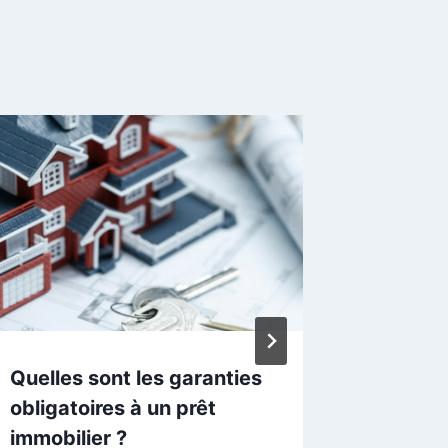
Quelles sont les garanties
Les pré
obligatoires à un prêt
souscri
immobilier ?
crédit ?