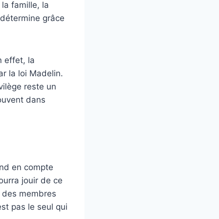
a famille, la
e détermine grâce
 effet, la
r la loi Madelin.
vilège reste un
rouvent dans
nd en compte
ourra jouir de ce
out des membres
est pas le seul qui