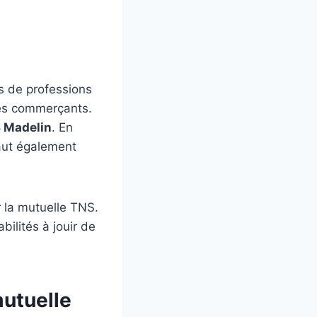
s de professions
 des commerçants.
 Madelin
. En
 faut également
r la mutuelle TNS.
ilités à jouir de
mutuelle