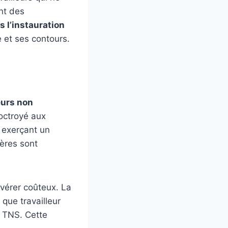
nt des
s l’instauration
e et ses contours.
eurs non
 octroyé aux
s exerçant un
ières sont
avérer coûteux. La
 que travailleur
e TNS. Cette